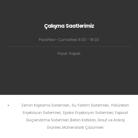
Çalışma Saatlerimiz
Pazartesi- Cumartesi 8:30 - 18:30
Pazar: Kapalı
Zemin Kaplama Sistemleri
,
Su Yalıtım Sistemleri
,
Poliüretan
Enjeksiyon Sistemleri
,
Epoksi Enjeksiyon Sistemleri
,
Yapısal
Güçlendirme Sistemleri
,
Beton Katkıları
,
Grout ve Ankraj
Ürünleri
,
Mühendislik Çözümleri