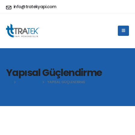
info@tratekyapi.com
Yapısal Güçlendirme
EV
PORTFOLIOS
YAPISAL GÜÇLENDIRME