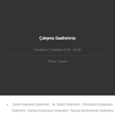
Çalışma Saatlerimiz
Pazartesi- Cumartesi 8:30 - 18:30
Pazar: Kapalı
Zemin Kaplama Sistemleri
,
Su Yalıtım Sistemleri
,
Poliüretan Enjeksiyon
Sistemleri
,
Epoksi Enjeksiyon Sistemleri
,
Yapısal Güçlendirme Sistemleri