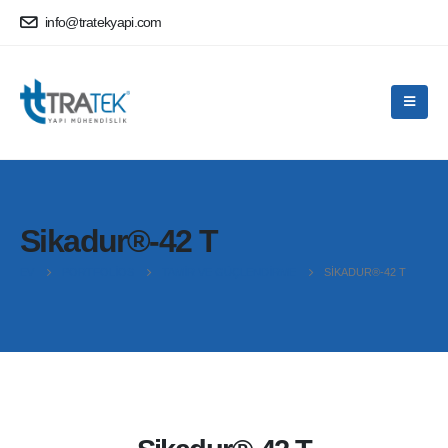
info@tratekyapi.com
Sikadur®-42 T
EV
PORTFOLIOS
TAMIR VE GÜÇLENDIRME
SIKADUR®-42 T