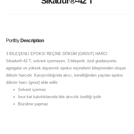
Sikadur®-42 T
Portföy
Description
3 BİLEŞENLİ EPOKSİ REÇİNE DÖKÜM (GROUT) HARCI
Sikadur®-42 T, solvent içermeyen, 3 bileşenli, özel gradasyonlu
agregalar ve yüksek dayanımlı epoksi reçinelerin bileşiminden oluşan
döküm harcıdır. Karıştırıldığında akıcı, kendiliğinden yayılan epoksi
döküm harcı (grout) elde edilir.
Solvent içermez
İnce kat kalınlıklarında bile akıcılık özelliği iyidir
Büzülme yapmaz