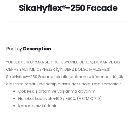
SikaHyflex®-250 Facade
Portföy
Description
YÜKSEK PERFORMANSLI, PROFESYONEL, BETON, DUVAR VE DIŞ
CEPHE YALITIMLI CEPHELER İÇİN DERZ DOLGU MALZEMESİ
SikaHyflex®-250 Facade tek bileşenli,nemle kürlenen, düşük
elastisite modülüne sahip elastik derz dolgu malzemesidir.
Çok iyi dış ortam ve yaşlanma dayanımı
Hareket kabiliyeti +100 / −50% (ASTM C 719)
Kabarcıksız kürlenir