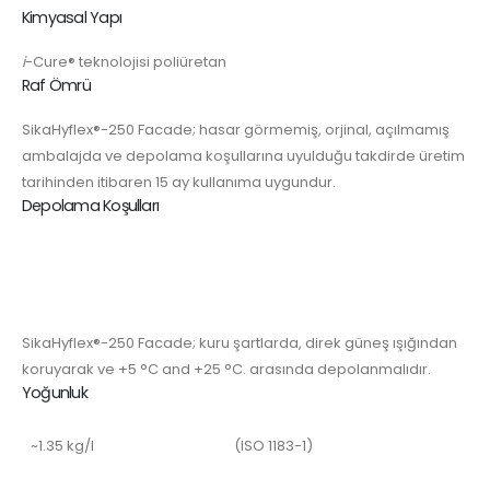
Kimyasal Yapı
i
-Cure® teknolojisi poliüretan
Raf Ömrü
SikaHyflex®-250 Facade; hasar görmemiş, orjinal, açılmamış
ambalajda ve depolama koşullarına uyulduğu takdirde üretim
tarihinden itibaren 15 ay kullanıma uygundur.
Depolama Koşulları
SikaHyflex®-250 Facade; kuru şartlarda, direk güneş ışığından
koruyarak ve +5 °C and +25 °C. arasında depolanmalıdır.
Yoğunluk
~1.35 kg/l
(ISO 1183-1)