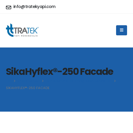
info@tratekyapi.com
SikaHyflex®-250 Facade
EV
PORTFOLIOS
SIZDIRMAZLIK VE YAPIŞTIRMA ÜRÜNLERI
SIKAHYFLEX®-250 FACADE