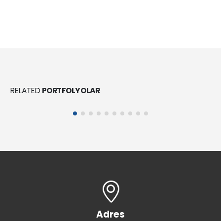
Sikaflex®-111 Stick & Seal
RELATED
PORTFOLYOLAR
SIZDIRMAZLIK VE YAPIŞTIRMA ÜRÜNLERI
Adres