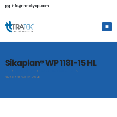
info@tratekyapi.com
Sikaplan® WP 1181-15 HL
EV
PORTFOLIOS
SU YALITIM SISTEMLERI
SIKAPLAN® WP 1181-15 HL