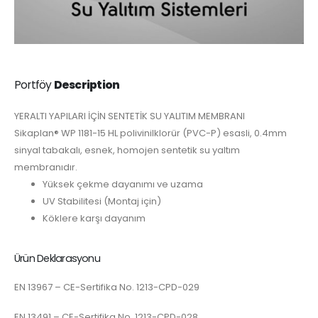
Portföy
Description
YERALTI YAPILARI İÇİN SENTETİK SU YALITIM MEMBRANI
Sikaplan® WP 1181-15 HL polivinilklorür (PVC-P) esasli, 0.4mm
sinyal tabakalı, esnek, homojen sentetik su yaltım
membranıdır.
Yüksek çekme dayanımı ve uzama
UV Stabilitesi (Montaj için)
Köklere karşı dayanım
Ürün Deklarasyonu
EN 13967 – CE-Sertifika No. 1213-CPD-029
EN 13491 – CE-Sertifika No. 1213-CPD-028.