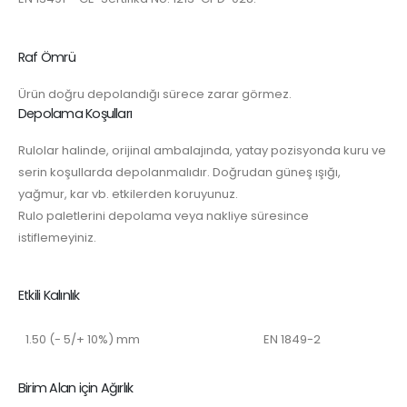
Raf Ömrü
Ürün doğru depolandığı sürece zarar görmez.
Depolama Koşulları
Rulolar halinde, orijinal ambalajında, yatay pozisyonda kuru ve
serin koşullarda depolanmalıdır. Doğrudan güneş ışığı,
yağmur, kar vb. etkilerden koruyunuz.
Rulo paletlerini depolama veya nakliye süresince
istiflemeyiniz.
Etkili Kalınlık
1.50 (- 5/+ 10%) mm
EN 1849-2
Birim Alan için Ağırlık