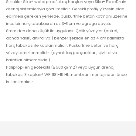
Sızıntılar Sika® waterproof tıkaç harçları veya Sika® FlexoDrain
drenaj sistemleriyla çözülmelidir. Gerekli profil/ yüzeyin elde
edilmesi gereken yerlerde, püskürtme beton katmanı üzerine
ince bir harç tabakası en az 3-5cm ve agrega boyutu
8mm’den daha küçük ile uygulanır. Çelik yüzeyler (putrel,
donatı hasırı, ankraj vb.) benzer şekilde en az 4 cm kalınlıkta
harç tabakası ile kaplanmalıdır. Püskürtme beton ve harç
yüzey temizlenmelidir. (oynak taş parçacıkları, çivi, tel vb.
kalıntılar olmamalıdır.)
Polipropilen geotekstil (≥ 500 g/m2) veya uygun drenaj
tabakası Sikaplan® WP 1181-15 HL membran montajından önce
kullanılmalıdır.