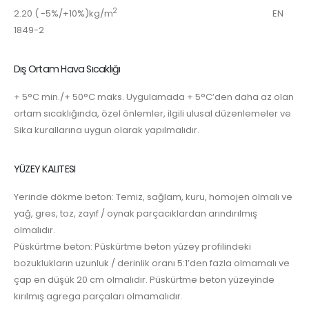
2
2.20 ( -5%/+10%)kg/m
EN
1849-2
Dış Ortam Hava Sıcaklığı
+ 5°C min./+ 50°C maks. Uygulamada + 5°C’den daha az olan
ortam sıcaklığında, özel önlemler, ilgili ulusal düzenlemeler ve
Sika kurallarına uygun olarak yapılmalıdır.
YÜZEY KALITESI
Yerinde dökme beton: Temiz, sağlam, kuru, homojen olmalı ve
yağ, gres, toz, zayıf / oynak parçacıklardan arındırılmış
olmalıdır.
Püskürtme beton: Püskürtme beton yüzey profilindeki
bozuklukların uzunluk / derinlik oranı 5:1’den fazla olmamalı ve
çap en düşük 20 cm olmalıdır. Püskürtme beton yüzeyinde
kırılmış agrega parçaları olmamalıdır.