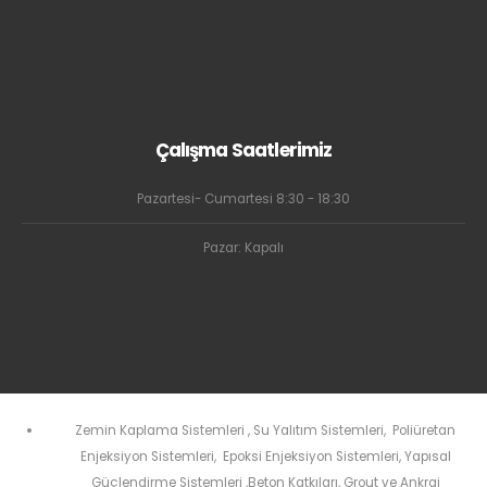
Çalışma Saatlerimiz
Pazartesi- Cumartesi 8:30 - 18:30
Pazar: Kapalı
Zemin Kaplama Sistemleri
,
Su Yalıtım Sistemleri
,
Poliüretan
Enjeksiyon Sistemleri
,
Epoksi Enjeksiyon Sistemleri
,
Yapısal
Güçlendirme Sistemleri
,
Beton Katkıları
,
Grout ve Ankraj