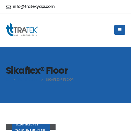
info@tratekyapi.com
Sikaflex® Floor
EV
PORTFOLIOS
SIKAFLEX® FLOOR
Sikaflex® Floor
SIZDIRMAZLIK VE
YAPIŞTIRMA ÜRÜNLERI